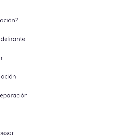
nación?
delirante
ir
nación
separación
besar