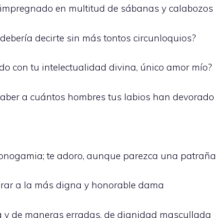
 impregnado en multitud de sábanas y calabozos
debería decirte sin más tontos circunloquios?
do con tu intelectualidad divina, único amor mío?
saber a cuántos hombres tus labios han devorado
monogamia; te adoro, aunque parezca una patraña
brar a la más digna y honorable dama
ca y de maneras erradas, de dignidad mascullada