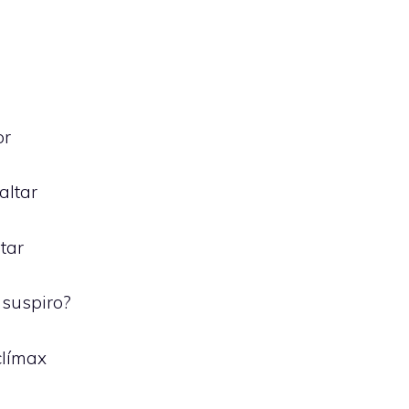
or
altar
tar
 suspiro?
clímax