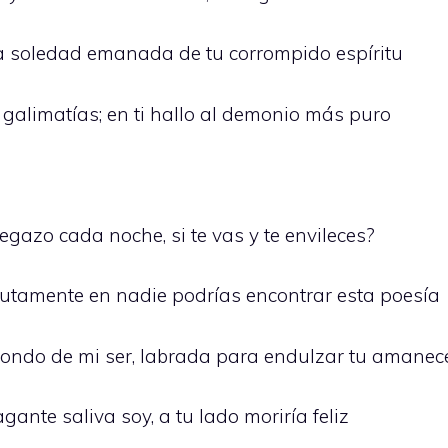
la soledad emanada de tu corrompido espíritu
galimatías; en ti hallo al demonio más puro
gazo cada noche, si te vas y te envileces?
utamente en nadie podrías encontrar esta poesía
fondo de mi ser, labrada para endulzar tu amanec
gante saliva soy, a tu lado moriría feliz