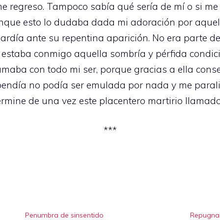
e regreso. Tampoco sabía qué sería de mí o si me 
Aunque esto lo dudaba dada mi adoración por aqu
ardía ante su repentina aparición. No era parte de
staba conmigo aquella sombría y pérfida condició
amaba con todo mi ser, porque gracias a ella cons
pendía no podía ser emulada por nada y me paral
 termine de una vez este placentero martirio llamad
***
Penumbra de sinsentido
Repugna