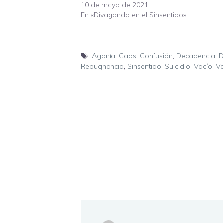
10 de mayo de 2021
En «Divagando en el Sinsentido»
Etiquetas
Agonía
,
Caos
,
Confusión
,
Decadencia
,
D
Repugnancia
,
Sinsentido
,
Suicidio
,
Vacío
,
V