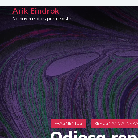
Saltar
Arik Eindrok
al
No hay razones para existir
contenido
Odiosa rep