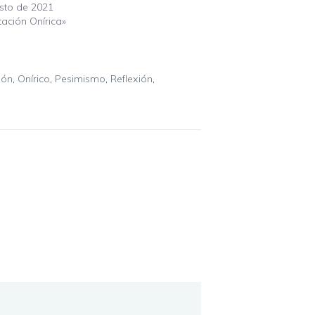
sto de 2021
tación Onírica»
ión
,
Onírico
,
Pesimismo
,
Reflexión
,