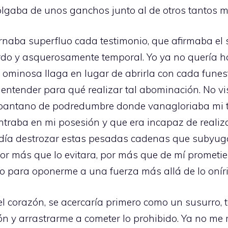
lgaba de unos ganchos junto al de otros tantos má
ornaba superfluo cada testimonio, que afirmaba el 
o y asquerosamente temporal. Yo ya no quería ha
sta ominosa llaga en lugar de abrirla con cada fun
o entender para qué realizar tal abominación. No 
antano de podredumbre donde vanagloriaba mi ton
ntraba en mi posesión y que era incapaz de realiza
día destrozar estas pesadas cadenas que subyuga
r más que lo evitara, por más que de mí prometiera 
para oponerme a una fuerza más allá de lo oníri
el corazón, se acercaría primero como un susurro
ón y arrastrarme a cometer lo prohibido. Ya no me 