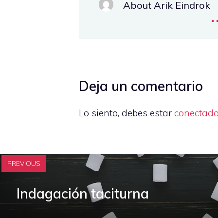
About Arik Eindrok
.
Deja un comentario
Lo siento, debes estar
conectad
PREVIOUS
Indagación taciturna