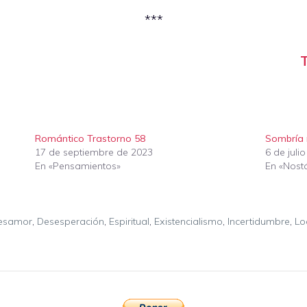
***
T
Romántico Trastorno 58
Sombría 
17 de septiembre de 2023
6 de juli
En «Pensamientos»
En «Nost
esamor
,
Desesperación
,
Espiritual
,
Existencialismo
,
Incertidumbre
,
Lo