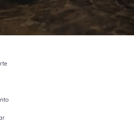
rte
ento
ar