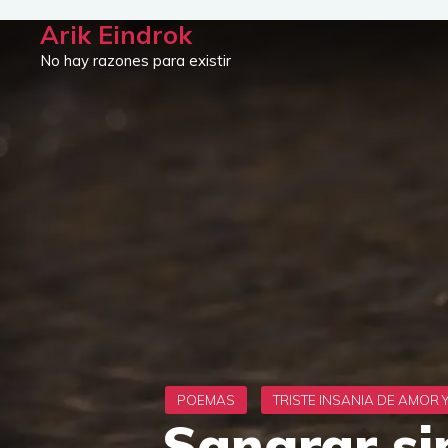
Saltar
Arik Eindrok
al
No hay razones para existir
contenido
Sangrar sin