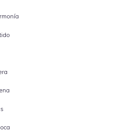
armonía
tido
era
cena
as
loca