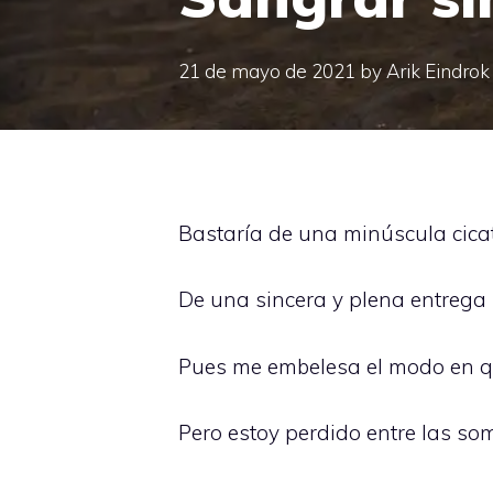
21 de mayo de 2021
by
Arik Eindrok
Bastaría de una minúscula cicat
De una sincera y plena entrega p
Pues me embelesa el modo en que
Pero estoy perdido entre las so