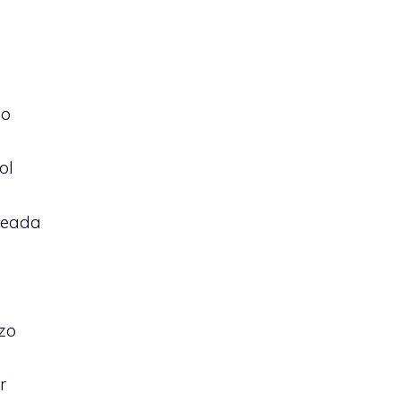
no
ol
eseada
zo
r