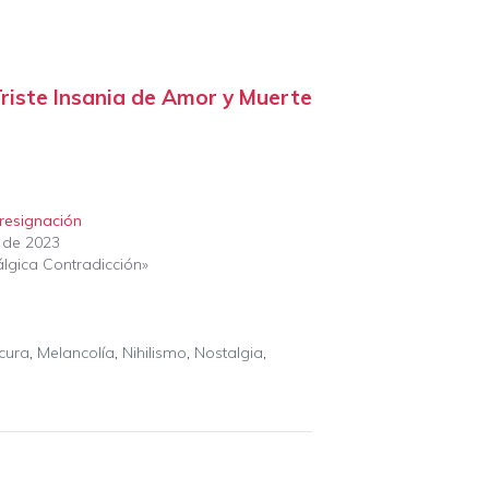
riste Insania de Amor y Muerte
resignación
o de 2023
álgica Contradicción»
cura
,
Melancolía
,
Nihilismo
,
Nostalgia
,