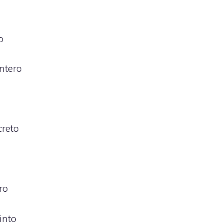
o
ntero
reto
ro
into