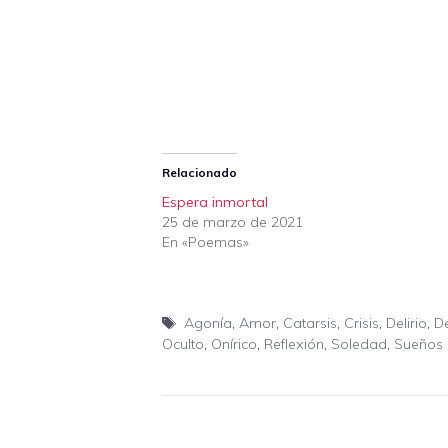
Relacionado
Espera inmortal
25 de marzo de 2021
En «Poemas»
Etiquetas
Agonía
,
Amor
,
Catarsis
,
Crisis
,
Delirio
,
D
Oculto
,
Onírico
,
Reflexión
,
Soledad
,
Sueños