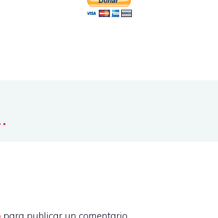
..
o
para publicar un comentario.