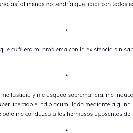
io, así al menos no tendría que lidiar con todos e
*
ue cuál era mi problema con la existencia sin sa
*
s me fastidia y me asquea sobremanera; me induce 
ber liberado el odio acumulado mediante alguna 
e odio me conduzca a los hermosos aposentos del s
*