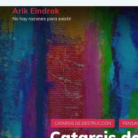
Saltar
Arik Eindrok
al
No hay razones para existir
contenido
Catarsis d