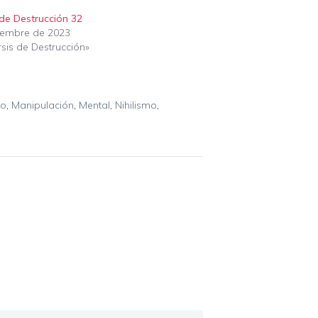
 de Destrucción 32
iembre de 2023
sis de Destrucción»
go
,
Manipulación
,
Mental
,
Nihilismo
,