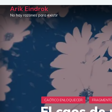
Saltar
Arik Eindrok
al
No hay razones para existir
contenido
El caos de