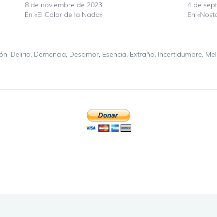
8 de noviembre de 2023
4 de sep
En «El Color de la Nada»
En «Nost
ón
,
Delirio
,
Demencia
,
Desamor
,
Esencia
,
Extraño
,
Incertidumbre
,
Mel