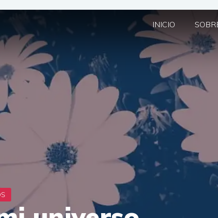
INICIO
SOBRE
 mi universo