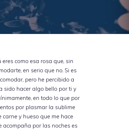
ú eres como esa rosa que, sin
odarte, en serio que no. Si es
ncomodar, pero he percibido a
sido hacer algo bello por ti y
ínimamente, en todo lo que por
tentos por plasmar la sublime
de carne y hueso que me hace
me acompaña por las noches es