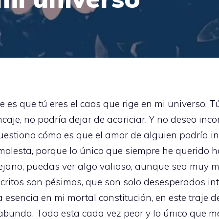
k
 es que tú eres el caos que rige en mi universo. T
je, no podría dejar de acariciar. Y no deseo incom
uestiono cómo es que el amor de alguien podría i
molesta, porque lo único que siempre he querido ha 
ejano, puedas ver algo valioso, aunque sea muy m
escritos son pésimos, que son solo desesperados in
esencia en mi mortal constitución, en este traje 
abunda. Todo esta cada vez peor y lo único que 