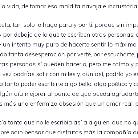
la vida, de tomar esa maldita navaja e incrustarla
poeta, tan solo lo hago para y por ti; porque sin imp
y por debajo de lo que te escriben otras personas, 
y un intento muy puro de hacerte sentir lo máximo; 
do tanta desesperación por verte, por escucharte, 
ras personas sí pueden hacerlo, pero me calmo y 
al vez podrías salir con miles y, aun así, podría yo
 tanto poder escribirte algo bello, algo poético y c
 algún día mejorar al punto de que pueda agradart
 es más una enfermiza obsesión que un amor real, p
ía tanto que no le escribía así a alguien, que no 
siempre odio pensar que disfrutas más la compañía d