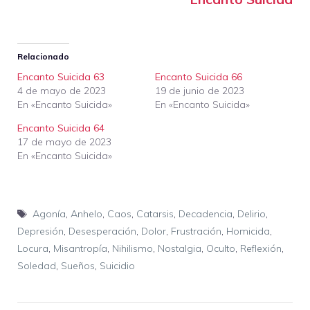
Relacionado
Encanto Suicida 63
Encanto Suicida 66
4 de mayo de 2023
19 de junio de 2023
En «Encanto Suicida»
En «Encanto Suicida»
Encanto Suicida 64
17 de mayo de 2023
En «Encanto Suicida»
Etiquetas
Agonía
,
Anhelo
,
Caos
,
Catarsis
,
Decadencia
,
Delirio
,
Depresión
,
Desesperación
,
Dolor
,
Frustración
,
Homicida
,
Locura
,
Misantropía
,
Nihilismo
,
Nostalgia
,
Oculto
,
Reflexión
,
Soledad
,
Sueños
,
Suicidio