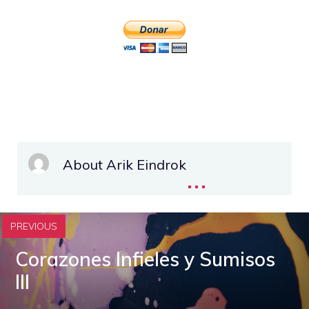
About Arik Eindrok
...
PREVIOUS
Corazones Infieles y Sumisos
III