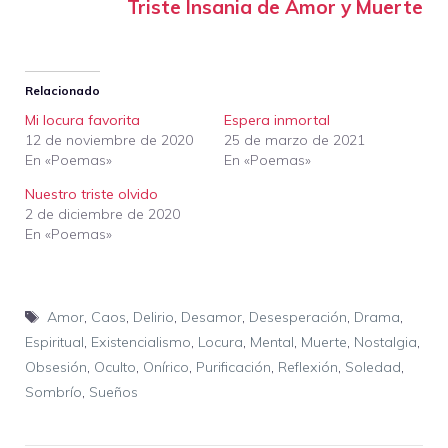
Triste Insania de Amor y Muerte
Relacionado
Mi locura favorita
Espera inmortal
12 de noviembre de 2020
25 de marzo de 2021
En «Poemas»
En «Poemas»
Nuestro triste olvido
2 de diciembre de 2020
En «Poemas»
Etiquetas
Amor
,
Caos
,
Delirio
,
Desamor
,
Desesperación
,
Drama
,
Espiritual
,
Existencialismo
,
Locura
,
Mental
,
Muerte
,
Nostalgia
,
Obsesión
,
Oculto
,
Onírico
,
Purificación
,
Reflexión
,
Soledad
,
Sombrío
,
Sueños