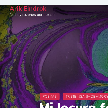
Saltar
Arik Eindrok
al
No hay razones para existir
contenido
Mi locura f