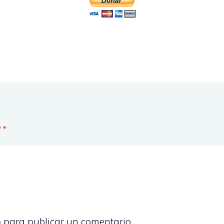
..
o
para publicar un comentario.