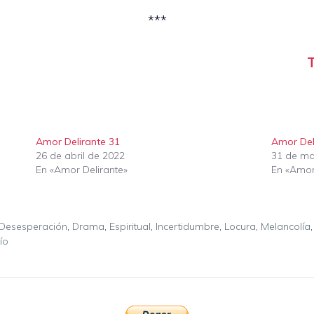
***
T
Amor Delirante 31
Amor Del
26 de abril de 2022
31 de ma
En «Amor Delirante»
En «Amor
Desesperación
,
Drama
,
Espiritual
,
Incertidumbre
,
Locura
,
Melancolía
ío