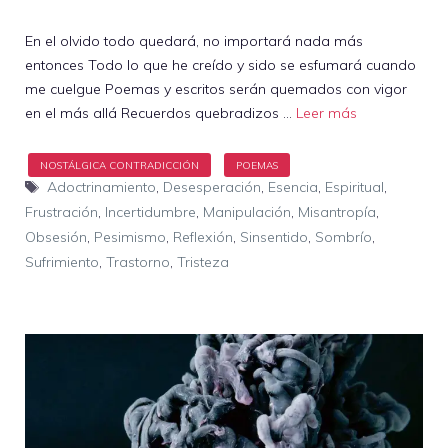
En el olvido todo quedará, no importará nada más
entonces Todo lo que he creído y sido se esfumará cuando
me cuelgue Poemas y escritos serán quemados con vigor
en el más allá Recuerdos quebradizos …
Leer más
Etiquetas
Adoctrinamiento
,
Desesperación
,
Esencia
,
Espiritual
,
Frustración
,
Incertidumbre
,
Manipulación
,
Misantropía
,
Obsesión
,
Pesimismo
,
Reflexión
,
Sinsentido
,
Sombrío
,
Sufrimiento
,
Trastorno
,
Tristeza