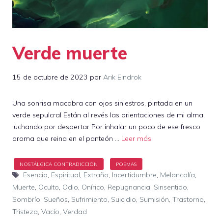
Verde muerte
15 de octubre de 2023
por
Arik Eindrok
Una sonrisa macabra con ojos siniestros, pintada en un
verde sepulcral Están al revés las orientaciones de mi alma,
luchando por despertar Por inhalar un poco de ese fresco
aroma que reina en el panteón …
Leer más
Etiquetas
Esencia
,
Espiritual
,
Extraño
,
Incertidumbre
,
Melancolía
,
Muerte
,
Oculto
,
Odio
,
Onírico
,
Repugnancia
,
Sinsentido
,
Sombrío
,
Sueños
,
Sufrimiento
,
Suicidio
,
Sumisión
,
Trastorno
,
Tristeza
,
Vacío
,
Verdad