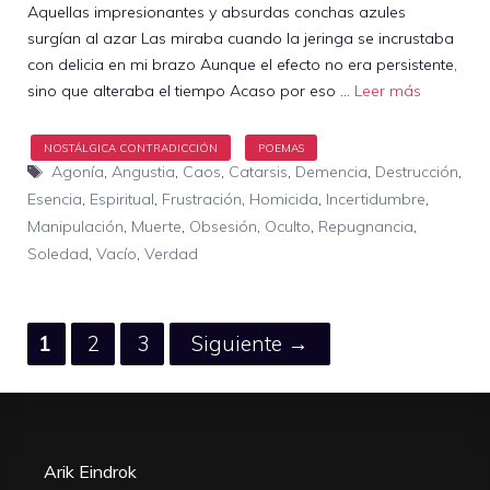
Aquellas impresionantes y absurdas conchas azules
surgían al azar Las miraba cuando la jeringa se incrustaba
con delicia en mi brazo Aunque el efecto no era persistente,
sino que alteraba el tiempo Acaso por eso …
Leer más
Etiquetas
Agonía
,
Angustia
,
Caos
,
Catarsis
,
Demencia
,
Destrucción
,
Esencia
,
Espiritual
,
Frustración
,
Homicida
,
Incertidumbre
,
Manipulación
,
Muerte
,
Obsesión
,
Oculto
,
Repugnancia
,
Soledad
,
Vacío
,
Verdad
Página
Página
Página
1
2
3
Siguiente
→
Arik Eindrok