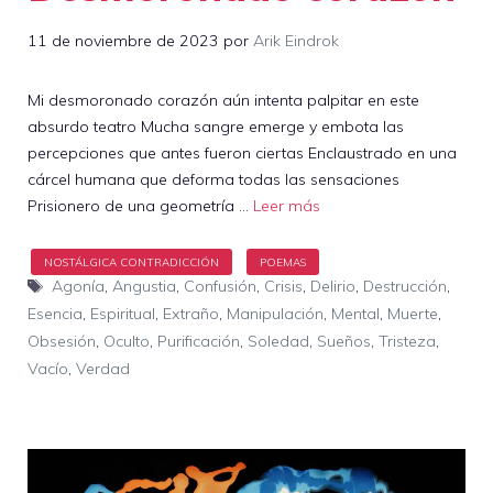
11 de noviembre de 2023
por
Arik Eindrok
Mi desmoronado corazón aún intenta palpitar en este
absurdo teatro Mucha sangre emerge y embota las
percepciones que antes fueron ciertas Enclaustrado en una
cárcel humana que deforma todas las sensaciones
Prisionero de una geometría …
Leer más
Etiquetas
Agonía
,
Angustia
,
Confusión
,
Crisis
,
Delirio
,
Destrucción
,
Esencia
,
Espiritual
,
Extraño
,
Manipulación
,
Mental
,
Muerte
,
Obsesión
,
Oculto
,
Purificación
,
Soledad
,
Sueños
,
Tristeza
,
Vacío
,
Verdad