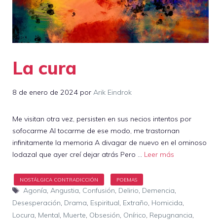
La cura
8 de enero de 2024
por
Arik Eindrok
Me visitan otra vez, persisten en sus necios intentos por
sofocarme Al tocarme de ese modo, me trastornan
infinitamente la memoria A divagar de nuevo en el ominoso
lodazal que ayer creí dejar atrás Pero …
Leer más
Etiquetas
Agonía
,
Angustia
,
Confusión
,
Delirio
,
Demencia
,
Desesperación
,
Drama
,
Espiritual
,
Extraño
,
Homicida
,
Locura
,
Mental
,
Muerte
,
Obsesión
,
Onírico
,
Repugnancia
,