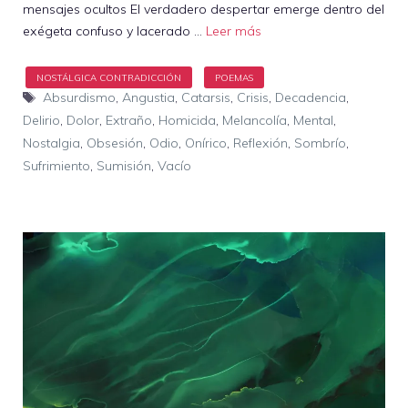
mensajes ocultos El verdadero despertar emerge dentro del
exégeta confuso y lacerado …
Leer más
Etiquetas
Absurdismo
,
Angustia
,
Catarsis
,
Crisis
,
Decadencia
,
Delirio
,
Dolor
,
Extraño
,
Homicida
,
Melancolía
,
Mental
,
Nostalgia
,
Obsesión
,
Odio
,
Onírico
,
Reflexión
,
Sombrío
,
Sufrimiento
,
Sumisión
,
Vacío