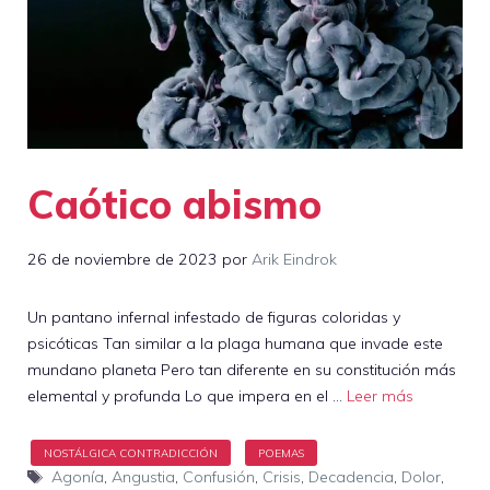
Caótico abismo
26 de noviembre de 2023
por
Arik Eindrok
Un pantano infernal infestado de figuras coloridas y
psicóticas Tan similar a la plaga humana que invade este
mundano planeta Pero tan diferente en su constitución más
elemental y profunda Lo que impera en el …
Leer más
Etiquetas
Agonía
,
Angustia
,
Confusión
,
Crisis
,
Decadencia
,
Dolor
,