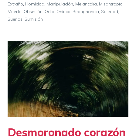
Extraño
,
Homicida
,
Manipulación
,
Melancolía
,
Misantropía
,
Muerte
,
Obsesión
,
Odio
,
Onírico
,
Repugnancia
,
Soledad
,
Sueños
,
Sumisión
Desmoronado corazón