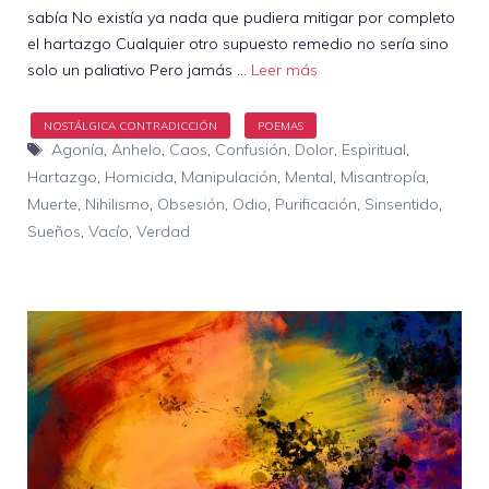
sabía No existía ya nada que pudiera mitigar por completo
el hartazgo Cualquier otro supuesto remedio no sería sino
solo un paliativo Pero jamás …
Leer más
Etiquetas
Agonía
,
Anhelo
,
Caos
,
Confusión
,
Dolor
,
Espiritual
,
Hartazgo
,
Homicida
,
Manipulación
,
Mental
,
Misantropía
,
Muerte
,
Nihilismo
,
Obsesión
,
Odio
,
Purificación
,
Sinsentido
,
Sueños
,
Vacío
,
Verdad